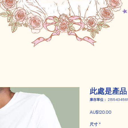
此處是產品
庫存單位： 215543456
價
AU$120.00
格
尺寸
*