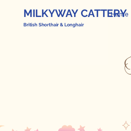
MILKYWAY CATTERY
Home
British Shorthair & Longhair