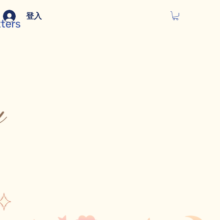
登入
tters