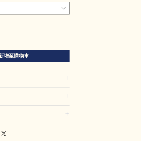
新增至購物車
加入有關產品的更多資訊，例如尺
洗說明。另外，您也可在此處形容產
可給客戶帶來的好處。買家總是希望
，適合向客戶解釋如何處理不滿意的
解產品。所以請盡量提供資訊，讓顧
請盡量開門見山，以便建立互信，讓
產品。
產品。
合加入與運送方法、包裝和費用相關
，請盡量開門見山，以便建立互信，
的產品。