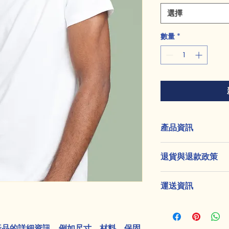
選擇
數量
*
產品資訊
這是產品詳情，適合
退貨與退款政策
寸、材料、保固和清
品的獨特之處，以及
這是退貨與退款政策
能在購買之前清楚了
運送資訊
產品。撰寫政策時，
客有信心和决心購買
顧客有信心購買您的
這是個運送政策，適
的資訊。撰寫政策時
讓顧客有信心購買您
產品的詳細資訊，例如尺寸、材料、保固