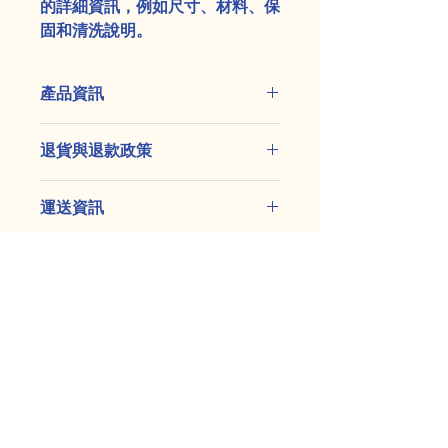
的詳細資訊，例如尺寸、材料、保
固和清洗說明。
產品資訊
這是產品詳情，適合加入有關產品的更
退貨與退款政策
多資訊，例如尺寸、材料、保固和清洗
說明。另外，您也可在此處形容產品的
這是退貨與退款政策，適合向客戶解釋
獨特之處，以及可給客戶帶來的好處。
運送資訊
如何處理不滿意的產品。撰寫政策時，
買家總是希望能在購買之前清楚了解產
請盡量開門見山，以便建立互信，讓顧
品。所以請盡量提供資訊，讓顧客有信
這是個運送政策，適合加入與運送方
客有信心購買您的產品。
心和决心購買產品。
法、包裝和費用相關的資訊。撰寫政策
時，請盡量開門見山，以便建立互信，
讓顧客有信心購買您的產品。
Contact Us
Ph :
0493 974 699
Email:
milkywaycc1@gmail.com