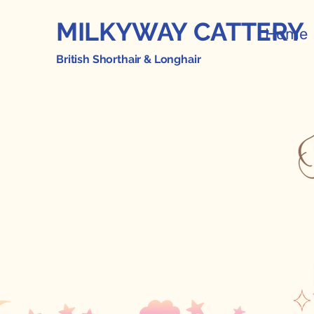
MILKYWAY CATTERY
Home
British Shorthair & Longhair