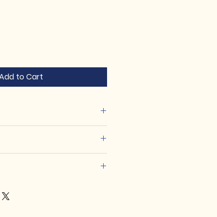
Add to Cart
加入有關產品的更多資訊，例如尺
洗說明。另外，您也可在此處形容產
可給客戶帶來的好處。買家總是希望
，適合向客戶解釋如何處理不滿意的
解產品。所以請盡量提供資訊，讓顧
請盡量開門見山，以便建立互信，讓
產品。
產品。
合加入與運送方法、包裝和費用相關
，請盡量開門見山，以便建立互信，
的產品。