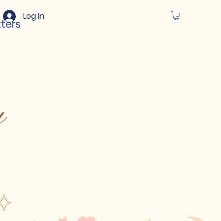
Log In
tters